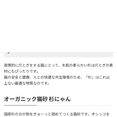
す。
猫は人間の3万倍以上の嗅覚を持つと言われ、低刺激で猫に優し
く、高い抗酸化力の杉の香りを嗅ぐだけで健康効果が得られま
す。
柔らかい杉の材質は爪とぎやタワーにも最適で
す
習慣的に爪とぎをする猫にとって、木肌の柔らかい杉は爪とぎの素
材にもぴったりです。
猫の安全と健康、人との快適な共生環境のため、「杉」はこれ以
上ない最適な物質なのです。
オーガニック猫砂 杉にゃん
国産杉のおが粉をぎゅーっと固めてつくる猫砂です。オシッコを