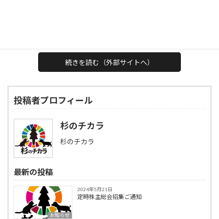
ペットヘルスケア用品「杉にゃん」を開発する杉のチカラ株式会
新
日
社は、特許製法の「オーガニック猫砂」の製造のプロセスで障が
時
い者の就労を支援し、高工賃、設備投資ゼロ！を実現する新スキ
:
ームをリリース致しました。
続きを読む（外部サイトへ）
投稿者プロフィール
杉のチカラ
杉のチカラ
最新の投稿
2024年5月21日
定時株主総会招集ご通知
お知らせ